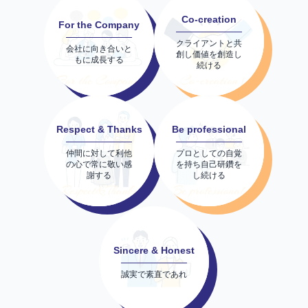
Co-creation
For the Company
クライアントと共
会社に向き合いと
創し価値を創造し
もに成長する
続ける
Respect & Thanks
Be professional
仲間に対して利他
プロとしての自覚
の心で常に敬い感
を持ち自己研鑽を
謝する
し続ける
Sincere & Honest
誠実で素直であれ